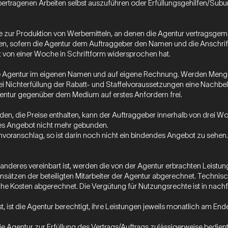
ihr übertragenen Arbeiten selbst auszuführen oder Erfüllungsgehilfen/
räge zur Produktion von Werbemitteln, an denen die Agentur vertragsge
en, sofern die Agentur dem Auftraggeber den Namen und die Anschrift
st von einer Woche in Schriftform widersprochen hat.
 die Agentur im eigenen Namen und auf eigene Rechnung. Werden Menge
 Nichterfüllung der Rabatt- und Staffelvoraussetzungen eine Nachbelas
Agentur gegenüber dem Medium auf erstes Anfordern frei.
den, die Preise enthalten, kann der Auftraggeber innerhalb von dre
eses Angebot nicht mehr gebunden.
envoranschlag, so ist darin noch nicht ein bindendes Angebot zu sehen.
ts anderes vereinbart ist, werden die von der Agentur erbrachten Leis
nsätzen der beteiligten Mitarbeiter der Agentur abgerechnet. Technis
e Kosten abgerechnet. Die Vergütung für Nutzungsrechte ist in nachfolg
ist, ist die Agentur berechtigt, ihre Leistungen jeweils monatlich am 
h die Agentur zur Erfüllung des Vertrags/Auftrags zulässigerweise bedie