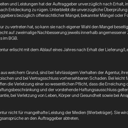
beiten und Leistungen hat der Auftraggeber unverzüglich nach Erhalt, i
ach Entdeckung zu rügen. Unterbleibt die unverzügliche Überprüfung
ggebers bezüglich offensichtlicher Mängel, bekannter Mängel oder 
ntur zu vertreten hat, so kann sie nach eigener Wahl den Mangel beseiti
Recht auf zweimalige Nachbesserung jeweils innerhalb angemessener Z
s im BGB.
entur erlischt mit dem Ablauf eines Jahres nach Erhalt der Lieferung/
aus welchem Grund, sind bei fahrlässigem Verhalten der Agentur, ihrer
ypischen und bei Vertragsschluss vorhersehbaren Schaden. Bei leicht f
ffen die Verletzung einer so wesentlichen Pflicht, dass die Erreichung
 Haftungsbeschränkung und der vorstehende Haftungsausschluss gelten
rantie, bei Verletzung von Leben, Körper und Gesundheit sowie bei A
ntur nicht für mangelhafte Leistung der Medien (Werbeträger). Sie wird 
sansprüche an den Auftraggeber abtreten.