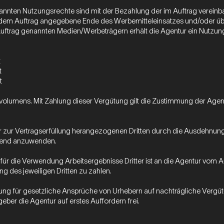
genannten Nutzungsrechte sind mit der Bezahlung der im Auftrag vereinb
dem Auftrag angegebene Ende des Werbemitteleinsatzes und/oder übe
 Auftrag genannten Medien/Werbeträgern erhält die Agentur ein Nutzun
t
t
t
olumens. Mit Zahlung dieser Vergütung gilt die Zustimmung der Agentu
 zur Vertragserfüllung herangezogenen Dritten durch die Ausdehnung d
chend anzuwenden.
 für die Verwendung Arbeitsergebnisse Dritter ist an die Agentur vom 
g des jeweiligen Dritten zu zahlen.
tung für gesetzliche Ansprüche von Urhebern auf nachträgliche Verg
eber die Agentur auf erstes Auffordern frei.