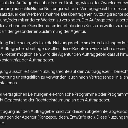
auf den Auftraggeber über in dem Umfang, wie es der Zweck des jewei
räumung ausschließlicher Nutzungsrechte im Vertragsgebiet für die von
satzdauer der Werbemaßnahme. Die übertragenen Nutzungsrechte schl
n und/oder mit anderen Werken zu verbinden. Der Auftraggeber ist ber
der verbundene Gesellschaften innerhalb eines Konzerns weiter zu übe
arf der gesonderten Zustimmung der Agentur.
füllung Dritte heran, wird sie die Nutzungsrechte an deren Leistungen
traggeber übertragen. Sollten diese Rechte im Einzelfall in diesem 
en Kosten möglich sein, wird die Agentur den Auftraggeber darauf hi
osten trägt der Auftraggeber.
ragung ausschließlicher Nutzungsrechte auf den Auftraggeber – berecht
bung unentgeltlich zu verwenden, auch nach Vertragsende, in allen M
ntationen
hrer vertraglichen Leistungen elektronische Programme oder Programmte
ht Gegenstand der Rechteeinräumung an den Auftraggeber.
tragung auf den Auftraggeber sind von diesem abgelehnte, abgebroch
ungen der Agentur (Konzepte, Ideen, Entwürfe etc.). Diese Nutzungsre
te.