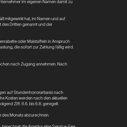
Subunternehmer im eigenen Namen damit zu
mäß mitgewirkt hat, im Namen und auf
 des Dritten genannt und der
nrabatte oder Malstaffeln in Anspruch
tung, die sofort zur Zahlung fällig wird.
i Wochen nach Zugang annehmen. Nach
tungen auf Stundenhonorarbasis nach
che Kosten werden nach den aktuellen
end Ziff. 6.6. bis 6.8. geregelt.
Ende des Monats abzurechnen.
nt, berechnet die Agentur eine Service-Fee