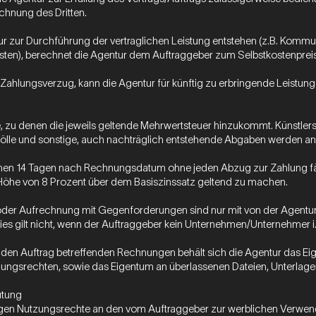
chnung des Dritten.
tur zur Durchführung der vertraglichen Leistung entstehen (z.B. Komm
osten), berechnet die Agentur dem Auftraggeber zum Selbstkostenpreis
m Zahlungsverzug, kann die Agentur für künftig zu erbringende Leistu
ise, zu denen die jeweils geltende Mehrwertsteuer hinzukommt. Künst
ölle und sonstige, auch nachträglich entstehende Abgaben werden an
en 14 Tagen nach Rechnungsdatum ohne jeden Abzug zur Zahlung fällig
 Höhe von 8 Prozent über dem Basiszinssatz geltend zu machen.
der Aufrechnung mit Gegenforderungen sind nur mit von der Agentur 
ies gilt nicht, wenn der Auftraggeber kein Unternehmen/Unternehmer i. S
ler den Auftrag betreffenden Rechnungen behält sich die Agentur das E
ungsrechten, sowie das Eigentum an überlassenen Dateien, Unterlag
ütung
stigen Nutzungsrechte an den vom Auftraggeber zur werblichen Verwe