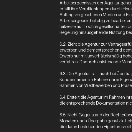
Arbeitsergebnissen der Agentur gehen 
erfüllt ihre Verpflichtungen durch Ein
Auftrag vorgesehenen Medien und Ein
Arbeitsergebnis beliebig zu bearbeite
teilweise auf Tochtergesellschaften o
Regelung hinausgehende Nutzung bed
6.2. Zieht die Agentur zur Vertragser
erwerben und dementsprechend dem Auf
Erwerb nur mit unverhältnismäßig hoh
verfahren. Dadurch entstehende Mehrk
6.3. Die Agentur ist – auch bei Übert
Kundennamen im Rahmen ihrer Eigenwer
Rahmen von Wettbewerben und Präse
6.4. Erstellt die Agentur im Rahmen i
die entsprechende Dokumentation nic
6.5. Nicht Gegenstand der Rechteüber
Monaten nach Übergabe genutzte Leist
die daran bestehenden Eigentumsrech