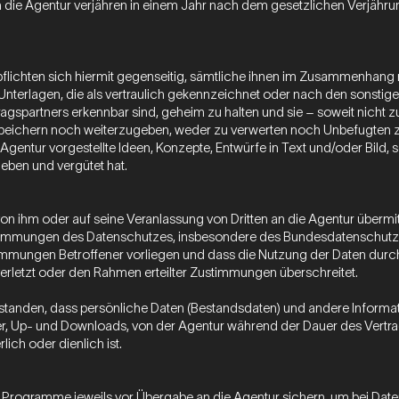
die Agentur verjähren in einem Jahr nach dem gesetzlichen Verjähru
pflichten sich hiermit gegenseitig, sämtliche ihnen im Zusammenhang
 Unterlagen, die als vertraulich gekennzeichnet oder nach den sonsti
ragspartners erkennbar sind, geheim zu halten und sie – soweit nicht
peichern noch weiterzugeben, weder zu verwerten noch Unbefugten zu
Agentur vorgestellte Ideen, Konzepte, Entwürfe in Text und/oder Bild,
geben und vergütet hat.
s von ihm oder auf seine Veranlassung von Dritten an die Agentur über
immungen des Datenschutzes, insbesondere des Bundesdatenschutzge
immungen Betroffener vorliegen und dass die Nutzung der Daten durch
erletzt oder den Rahmen erteilter Zustimmungen überschreitet.
erstanden, dass persönliche Daten (Bestandsdaten) und andere Informa
, Up- und Downloads, von der Agentur während der Dauer des Vertrag
lich oder dienlich ist.
 Programme jeweils vor Übergabe an die Agentur sichern, um bei Date