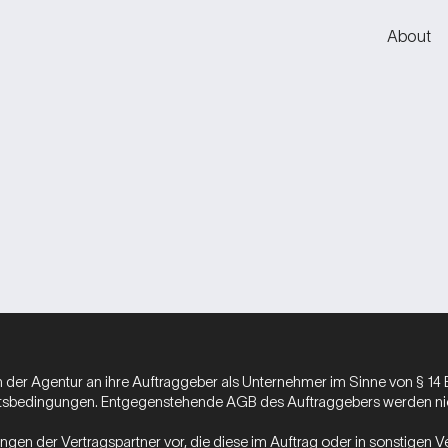
About
en der Agentur an ihre Auftraggeber als Unternehmer im Sinne von § 14 
bedingungen. Entgegenstehende AGB des Auftraggebers werden nich
ngen der Vertragspartner vor, die diese im Auftrag oder in sonstigen