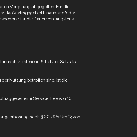
arten Vergütung abgegolten. Für die
r das Vertragsgebiet hinaus und/oder
gshonorar für die Dauer von längstens
r nach vorstehend 6.1 letzter Satz als
er Nutzung betroffen sind, ist die
Auftraggeber eine Service-Fee von 10
ütungserhöhung nach § 32, 32a UrhG; von