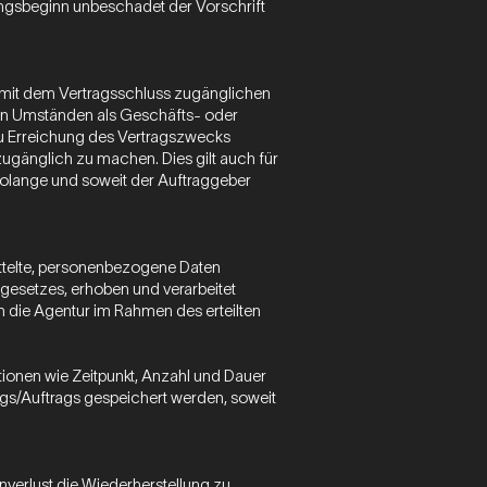
ngsbeginn unbeschadet der Vorschrift
 mit dem Vertragsschluss zugänglichen
gen Umständen als Geschäfts- oder
 zu Erreichung des Vertragszwecks
gänglich zu machen. Dies gilt auch für
 solange und soweit der Auftraggeber
mittelte, personenbezogene Daten
setzes, erhoben und verarbeitet
 die Agentur im Rahmen des erteilten
tionen wie Zeitpunkt, Anzahl und Dauer
s/Auftrags gespeichert werden, soweit
nverlust die Wiederherstellung zu