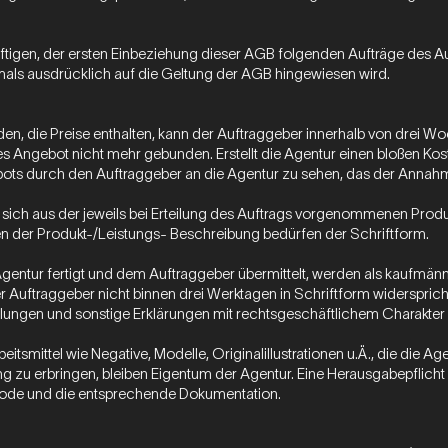
ünftigen, der ersten Einbeziehung dieser AGB folgenden Aufträge des 
mals ausdrücklich auf die Geltung der AGB hingewiesen wird.
den, die Preise enthalten, kann der Auftraggeber innerhalb von dre
ses Angebot nicht mehr gebunden. Erstellt die Agentur einen bloßen Kost
ots durch den Auftraggeber an die Agentur zu sehen, das der Annahm
t sich aus der jeweils bei Erteilung des Auftrags vorgenommenen Prod
 der Produkt-/Leistungs- Beschreibung bedürfen der Schriftform.
Agentur fertigt und dem Auftraggeber übermittelt, werden als kaufmä
Auftraggeber nicht binnen drei Werktagen in Schriftform widerspricht
lungen und sonstige Erklärungen mit rechtsgeschäftlichem Charakter 
itsmittel wie Negative, Modelle, Originalillustrationen u.Ä., die die Agen
 zu erbringen, bleiben Eigentum der Agentur. Eine Herausgabepflicht be
lcode und die entsprechende Dokumentation.