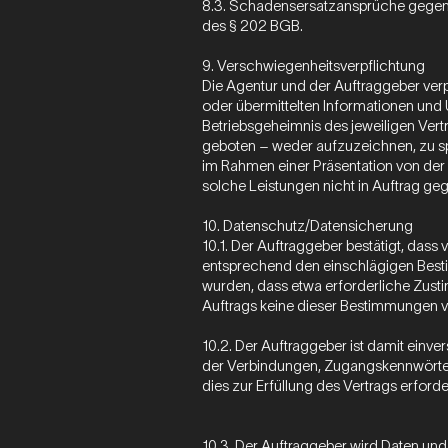
8.3. Schadensersatzansprüche gegen 
des § 202 BGB.
9. Verschwiegenheitsverpflichtung
Die Agentur und der Auftraggeber ver
oder übermittelten Informationen und
Betriebsgeheimnis des jeweiligen Vert
geboten – weder aufzuzeichnen, zu s
im Rahmen einer Präsentation von der 
solche Leistungen nicht in Auftrag ge
10. Datenschutz/Datensicherung
10.1. Der Auftraggeber bestätigt, das
entsprechend den einschlägigen Best
wurden, dass etwa erforderliche Zust
Auftrags keine dieser Bestimmungen v
10.2. Der Auftraggeber ist damit einv
der Verbindungen, Zugangskennwörter
dies zur Erfüllung des Vertrags erforder
10.3. Der Auftraggeber wird Daten und